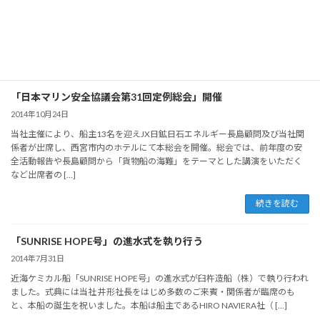
の業務を本社（内航貨物船部）に集約することといたしました。 今後は本社
におきまして、より一層充実したサービスを提供していく所存でございます
ので、今 […]
続きを読む
「日本マリン安全協議会第31回定例総会」開催
2014年10月24日
当社主催により、船主13名を迎えJX日鉱日石エネルギー長島顧問及び当社関
係者が出席し、西宮市内のホテルにて本総会を開催。総会では、前年度の安
全活動報告や長島顧問から「貨物船の海難」をテーマとした講演をいただく
など出席者の […]
続きを読む
「SUNRISE HOPE号」の進水式を執り行う
2014年7月31日
近海ケミカル船「SUNRISE HOPE号」の進水式が臼杵造船（株）で執り行われ
ました。式典には当社 井形社長をはじめ多数のご来賓・関係者が臨席のも
と、本船の誕生を祝いました。本船は船主であるHIRO NAVIERA社（ […]