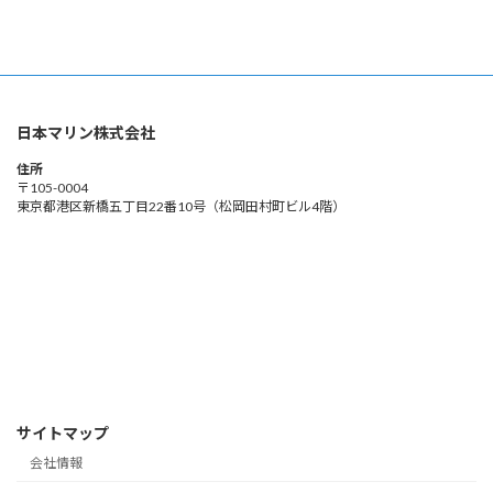
ペ
ペ
ペ
ペ
ペ
ー
ー
ー
ー
ー
の
ジ
ジ
ジ
ジ
ジ
ペ
ー
日本マリン株式会社
ジ
住所
送
〒105-0004
東京都港区新橋五丁目22番10号（松岡田村町ビル4階）
り
サイトマップ
会社情報