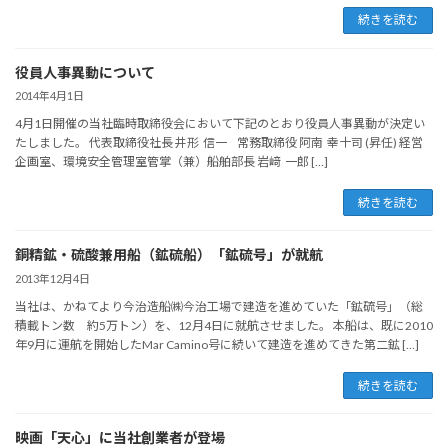
続きを読む
役員人事異動について
2014年4月1日
4月1日開催の当社臨時取締役会において下記のとおり役員人事異動が決定い
たしました。 代表取締役社長 井形 信一 常務取締役 阿南 幸十司 (昇任) 経営
企画室、環境安全管理室管掌（兼）船舶部長 岩﨑 一郎 […]
続きを読む
銅精鉱・硫酸兼用船（鉱硫船）「鉱硫号」が就航
2013年12月4日
当社は、かねてより今治造船㈱今治工場で建造を進めていた「鉱硫号」（総
積載トン数 約5万トン）を、12月4日に就航させました。 本船は、既に2010
年9月に運航を開始したMar Camino号に続いて建造を進めてきた第二鉱 […]
続きを読む
映画「天心」に当社創業者が登場