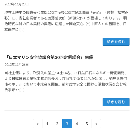
2013年11月28日
現在上映中の岡倉天心生誕150年没後100年記念映画「天心」（監督 松村克
弥）に、当社創業者である辰澤延次郎（新藤栄作）が登場しております。 明
治時代以降の日本美術の興隆に活躍した岡倉天心（竹中直人）の苦闘を、日
本画界に […]
続きを読む
「日本マリン安全協議会第30回定例総会」開催
2013年11月26日
当社主催により、取引先の船主14社14名、JX日鉱日石エネルギー野網顧問、
ＪＸ日鉱日石金属松本物流部長および当社関係者11名が出席し、徳島県鳴門
市のホテルにおいて本総会を開催。前年度の安全に関わる活動状況を含む報
告事項や […]
続きを読む
投
«
1
2
3
4
5
»
固
固
固
固
固
定
定
定
定
定
稿