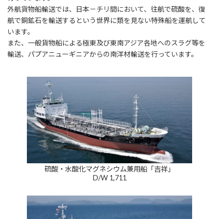
外航貨物船輸送では、日本－チリ間において、往航で硫酸を、復
航で銅鉱石を輸送するという世界に類を見ない特殊船を運航して
います。
また、一般貨物船による極東及び東南アジア各地へのスラグ等を
輸送、パプアニューギニアからの南洋材輸送を行っています。
硫酸・水酸化マグネシウム兼用船「吉祥」
D/W 1,711