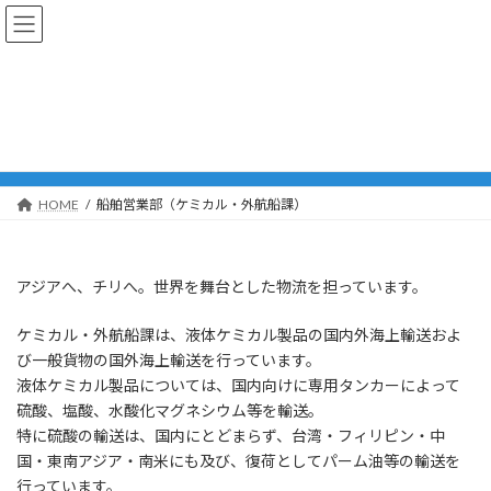
コ
ナ
ン
ビ
テ
ゲ
ン
ー
船舶営業部（ケミカル・外航船
ツ
シ
へ
ョ
課）
ス
ン
キ
に
ッ
移
HOME
船舶営業部（ケミカル・外航船課）
プ
動
アジアへ、チリへ。世界を舞台とした物流を担っています。
ケミカル・外航船課は、液体ケミカル製品の国内外海上輸送およ
び一般貨物の国外海上輸送を行っています。
液体ケミカル製品については、国内向けに専用タンカーによって
硫酸、塩酸、水酸化マグネシウム等を輸送。
特に硫酸の輸送は、国内にとどまらず、台湾・フィリピン・中
国・東南アジア・南米にも及び、復荷としてパーム油等の輸送を
行っています。