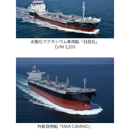
水酸化マグネシウム専用船「日扇丸」
D/W 1,203
外航貨物船「MAR CAMINO」