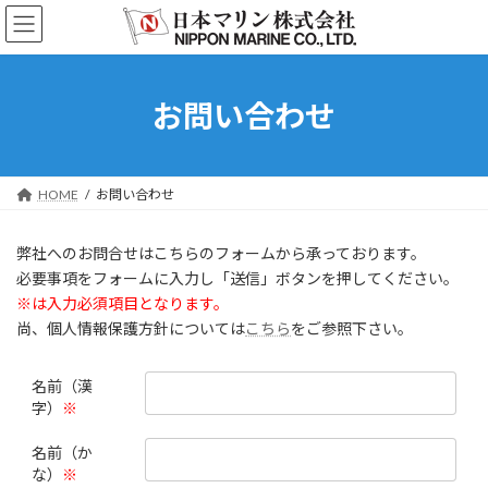
コ
ナ
ン
ビ
テ
ゲ
ン
ー
ツ
シ
お問い合わせ
へ
ョ
ス
ン
キ
に
ッ
移
HOME
お問い合わせ
プ
動
弊社へのお問合せはこちらのフォームから承っております。
必要事項をフォームに入力し「送信」ボタンを押してください。
※は入力必須項目となります。
尚、個人情報保護方針については
こちら
をご参照下さい。
名前（漢
字）
※
名前（か
な）
※