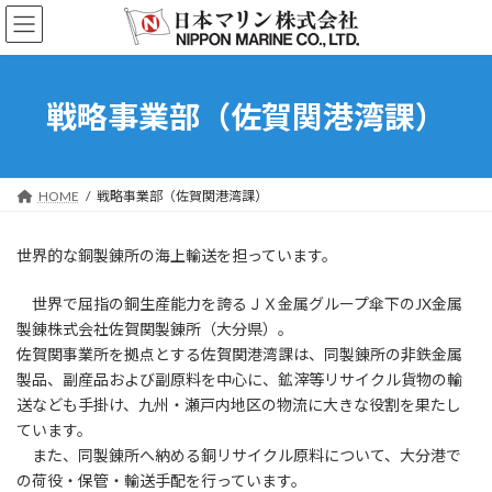
コ
ナ
ン
ビ
テ
ゲ
ン
ー
ツ
シ
戦略事業部（佐賀関港湾課）
へ
ョ
ス
ン
キ
に
ッ
移
HOME
戦略事業部（佐賀関港湾課）
プ
動
世界的な銅製錬所の海上輸送を担っています。
世界で屈指の銅生産能力を誇るＪＸ金属グループ傘下のJX金属
製錬株式会社佐賀関製錬所（大分県）。
佐賀関事業所を拠点とする佐賀関港湾課は、同製錬所の非鉄金属
製品、副産品および副原料を中心に、鉱滓等リサイクル貨物の輸
送なども手掛け、九州・瀬戸内地区の物流に大きな役割を果たし
ています。
また、同製錬所へ納める銅リサイクル原料について、大分港で
の荷役・保管・輸送手配を行っています。