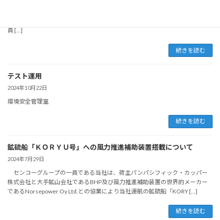
2025年4月1日付の当社臨時株主総会並びに取締役会において、役員等の改選
を行い下記のとおり決定されましたのでお知らせいたします。 取締役および
監査役 取締役を兼務しない執行役員 なお、3月31日付で退任いたしました役
員 […]
続きを読む
テスト運用
2024年10月22日
環境安全管理室
続きを読む
鉱硫船「ＫＯＲＹＵ号」への風力推進補助装置搭載について
2024年7月29日
センコーグループの一員である当社は、荷主パンパシフィック・カッパー
株式会社と大手鉱山会社であるBHP及び風力推進補助装置の世界的メーカー
であるNorsepower Oy Ltd.との協業により当社運航の鉱硫船「KORY […]
続きを読む