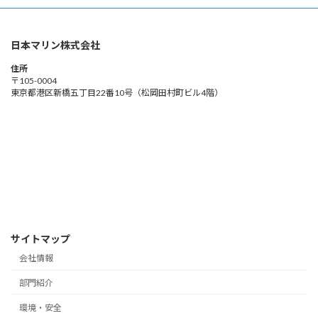
ペ
ー
日本マリン株式会社
ジ
住所
送
〒105-0004
東京都港区新橋五丁目22番10号（松岡田村町ビル4階）
り
サイトマップ
会社情報
部門紹介
環境・安全