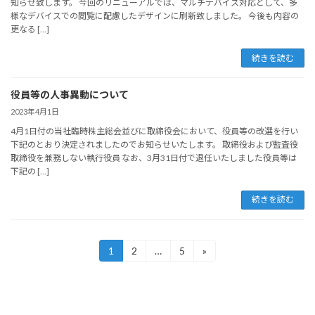
知らせ致します。 今回のリニューアルでは、マルチデバイス対応として、多
様なデバイスでの閲覧に配慮したデザインに刷新致しました。 今後も内容の
更なる […]
続きを読む
役員等の人事異動について
2023年4月1日
4月1日付の当社臨時株主総会並びに取締役会において、役員等の改選を行い
下記のとおり決定されましたのでお知らせいたします。 取締役および監査役
取締役を兼務しない執行役員 なお、3月31日付で退任いたしました役員等は
下記の […]
続きを読む
投
1
2
…
5
»
固
固
固
定
定
定
稿
ペ
ペ
ペ
ー
ー
ー
の
ジ
ジ
ジ