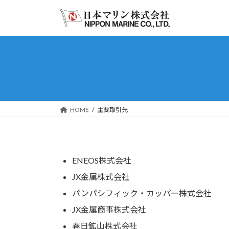
コ
ナ
ン
ビ
テ
ゲ
ン
ー
ツ
シ
へ
ョ
ス
ン
キ
に
ッ
移
HOME
主要取引先
プ
動
ENEOS株式会社
JX金属株式会社
パンパシフィック・カッパー株式会社
JX金属商事株式会社
春日鉱山株式会社