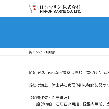
コ
ナ
ン
ビ
テ
ゲ
ン
ー
ツ
シ
へ
ョ
ス
ン
キ
に
ッ
移
HOME
船舶部
プ
動
船舶技術、ISMなど豊富な経験に裏づけられ
当社は海上、陸上共に管理体制の強化に努め
【船舶建造・保守管理】
一般貨物船、石灰石専用船、硫酸専用船、塩酸