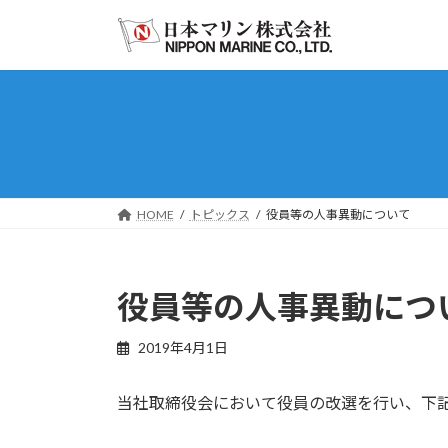
コ
ナ
ン
ビ
テ
ゲ
ン
ー
ツ
シ
へ
ョ
ス
ン
キ
に
ッ
移
HOME
トピックス
役員等の人事異動について
プ
動
役員等の人事異動につ
2019年4月1日
当社取締役会において役員の改選を行い、下