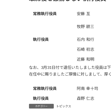
常務執行役員
安藤 亙
牧野 耕三
執行役員
石内 和行
石崎 初志
近藤 和明
なお、3月31日付で退任いたしました役員は
在任中に賜りましたご厚情に対しまして、厚
常務執行役員
阿南 幸十司
執行役員
森野 仁志
トピックス
カテゴリー