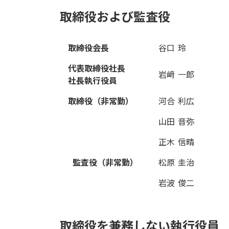
取締役および監査役
取締役会長
谷口 玲
代表取締役社長
岩﨑 一郎
社長執行役員
取締役（非常勤）
河合 利広
山田 音弥
正木 信晴
監査役（非常勤）
松原 圭治
岩波 俊二
取締役を兼務しない執行役員