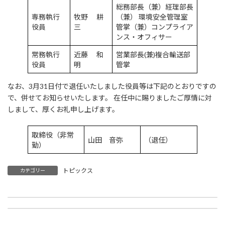
総務部長（兼）経理部長
専務執行
牧野 耕
（兼） 環境安全管理室
役員
三
管掌（兼）コンプライア
ンス・オフィサー
常務執行
近藤 和
営業部長(兼)複合輸送部
役員
明
管掌
なお、3月31日付で退任いたしました役員等は下記のとおりですの
で、併せてお知らせいたします。 在任中に賜りましたご厚情に対
しまして、厚くお礼申し上げます。
取締役（非常
山田 音弥
（退任）
勤）
トピックス
カテゴリー
テスト運用
役員等の人事異動について