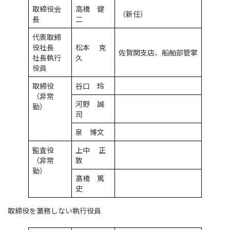
取締役会
高橋 健
（新任）
長
二
代表取締
役社長
松本 克
佐賀関支店、船舶部管掌
社長執行
久
役員
取締役
谷口 玲
（非常
河野 誠
勤）
司
泉 博文
監査役
上中 正
（非常
敦
勤）
髙橋 篤
史
取締役を兼務しない執行役員