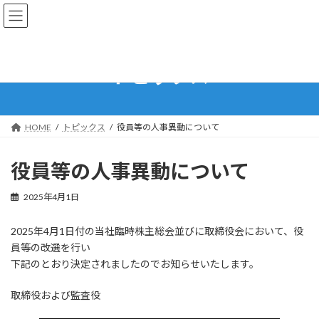
コ
ナ
ン
ビ
テ
ゲ
ン
ー
ツ
シ
トピックス
へ
ョ
ス
ン
キ
に
ッ
移
HOME
トピックス
役員等の人事異動について
プ
動
役員等の人事異動について
2025年4月1日
2025年4月1日付の当社臨時株主総会並びに取締役会において、役
員等の改選を行い
下記のとおり決定されましたのでお知らせいたします。
取締役および監査役