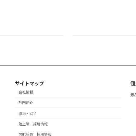
役員等の人事異動につい
サイトマップ
個
会社情報
個
部門紹介
環境・安全
陸上職 採用情報
内航船員 採用情報