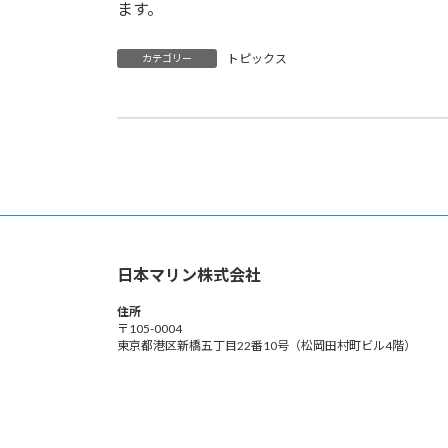
ます。
トピックス
カテゴリー
役員等の人事異動について
日本マリン株式会社
住所
〒105-0004
東京都港区新橋五丁目22番10号（松岡田村町ビル4階）