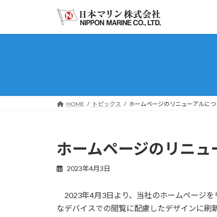
コ
ナ
ン
ビ
テ
ゲ
ン
ー
ツ
シ
へ
ョ
ス
ン
キ
に
ッ
移
HOME
トピックス
ホームページのリニューアルにつ
プ
動
ホームページのリニュ
2023年4月3日
2023年4月3日より、当社のホームページ
なデバイスでの閲覧に配慮したデザインに刷