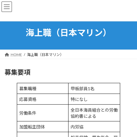
コ
ナ
ン
ビ
テ
ゲ
ン
ー
ツ
シ
海上職（日本マリン）
へ
ョ
ス
ン
キ
に
ッ
移
HOME
海上職（日本マリン）
プ
動
募集要項
募集職種
甲板部員1名
応募資格
特になし
全日本海員組合との労働
労働条件
協約書による
加盟船主団体
内労協