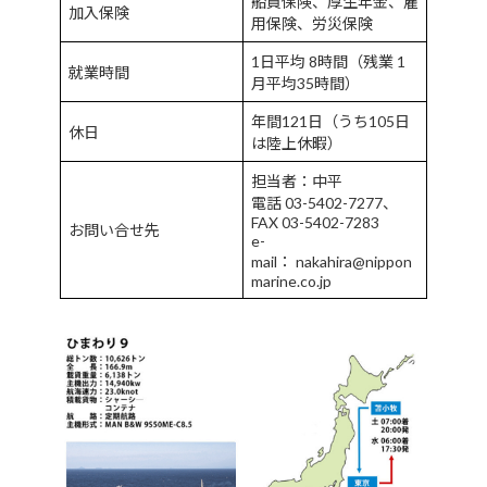
船員保険、厚生年金、雇
加入保険
用保険、労災保険
1日平均 8時間（残業 1
就業時間
月平均35時間）
年間121日（うち105日
休日
は陸上休暇）
担当者：中平
電話 03-5402-7277、
FAX 03-5402-7283
お問い合せ先
e-
mail： nakahira@nippon
marine.co.jp