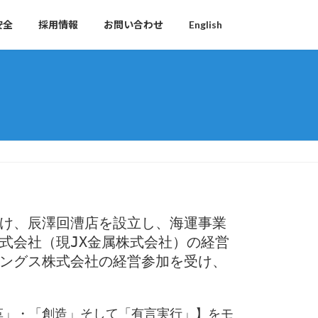
安全
採用情報
お問い合わせ
English
受け、辰澤回漕店を設立し、海運事業
株式会社（現JX金属株式会社）の経営
ィングス株式会社の経営参加を受け、
革」・「創造」そして「有言実行」】をモ