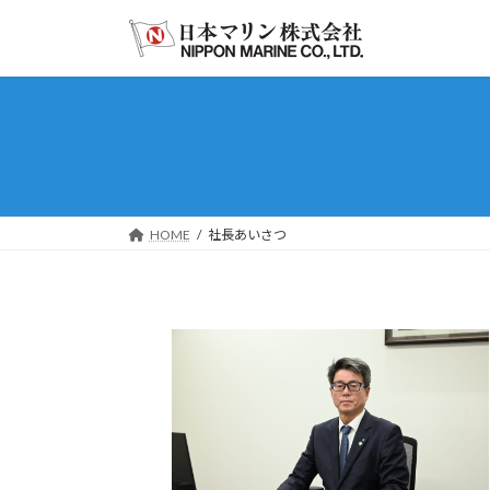
コ
ナ
ン
ビ
テ
ゲ
ン
ー
ツ
シ
へ
ョ
ス
ン
キ
に
ッ
移
HOME
社長あいさつ
プ
動