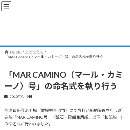
コ
ナ
ン
ビ
テ
ゲ
ン
ー
ツ
シ
トピックス
へ
ョ
ス
ン
キ
に
ッ
移
HOME
トピックス
プ
動
「MAR CAMINO（マール・カミーノ）号」の命名式を執り行う
「MAR CAMINO（マール・カミ
ーノ）号」の命名式を執り行う
2010年9月9日
今治造船今治工場（愛媛県今治市）にて当社が船舶管理を行う新
造船「MAR CAMINO号」（鉱石・硫船兼用船、以下「鉱硫船」）
の命名式が行われました。