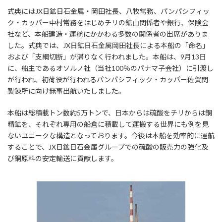
式典にはJX日鉱日石金属・岡田社長、八牧常務、パンパシフィッ
ク・カッパー中村常務をはじめチリの鉱山関係者や銀行、保険会
社など、本船建造・運航にかかわる多数の関係者の出席がありま
した。式典では、JX日鉱日石金属岡田社長による本船の「命名」
および「支綱切断」が滞りなく行われました。本船は、9月13日
に、船主であるオソルノ社（当社100％のパナマ子会社）に引渡し
が行われ、初荷役が行われるパンパシフィック・カッパー佐賀関
製錬所に向け無事出航いたしました。
本船は総積載トン数約5万トンで、日本からは硫酸をチリからは銅
精鉱を、それぞれ専用の船倉に積載して運搬する世界にも例を見
ないユニークな構造となっております。今後は本船を効率的に運航
することで、JX日鉱日石金属グループでの硫酸の販売力の強化及
び銅原料の安定輸送に貢献します。